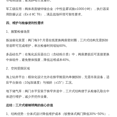
导电销连接，避免静电引发爆炸。
军工级应用：阀体表面镀锌镍合金（中性盐雾试验≥1000小时），执行器采
用防爆认证（Ex d IIC T6），满足战场环境可靠性要求。
四、维护与检修便利性需求
1、频繁检修场景
炼油催化装置：阀门每3个月需在线更换阀座密封圈，三片式结构无需拆卸
管道即可完成维护，单次检修时间缩短60%。
多晶硅生产：在氢化反应器出口（含硅粉介质）中，阀座磨损后可直接更换
中体组件，避免整体报废，降低运维成本40%。
2、空间受限区域
海上钻井平台：模块化设计允许在狭窄舱室内单侧拆卸，无需吊装设备，适
应平台振动（10g加速度）与倾斜（±15°）工况。
地下储气库：阀门水平安装于狭窄井道中，三片式结构便于从检修孔取出中
体进行维护，减少开挖作业量。
总结：三片式锻钢球阀的核心价值
1、结构优势：分体式设计降低维护成本（较整体式阀门降低30%~50%），