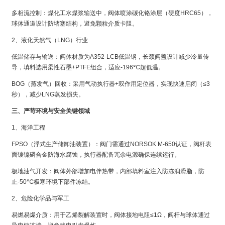
多相流控制：煤化工水煤浆输送中，阀体喷涂碳化铬涂层（硬度HRC65），
球体通道设计防堵塞结构，避免颗粒介质卡阻。
2、液化天然气（LNG）行业
低温储存与输送：阀体材质为A352-LCB低温钢，长颈阀盖设计减少冷量传
导，填料选用柔性石墨+PTFE组合，适应-196℃超低温。
BOG（蒸发气）回收：采用气动执行器+双作用定位器，实现快速启闭（≤3
秒），减少LNG蒸发损失。
三、严苛环境与安全关键领域
1、海洋工程
FPSO（浮式生产储卸油装置）：阀门需通过NORSOK M-650认证，阀杆表
面镀镍磷合金防海水腐蚀，执行器配备冗余电源确保连续运行。
极地油气开发：阀体外部增加电伴热带，内部填料室注入防冻润滑脂，防
止-50℃极寒环境下部件冻结。
2、危险化学品与军工
易燃易爆介质：用于乙烯裂解装置时，阀体接地电阻≤1Ω，阀杆与球体通过