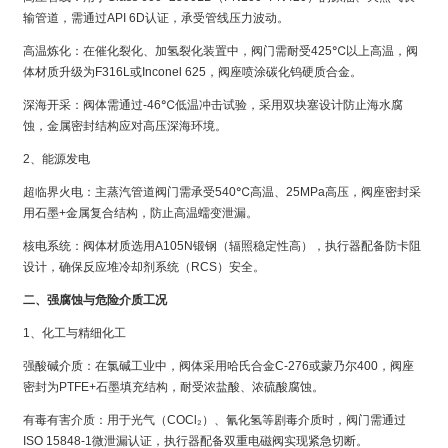
输管道，需通过API 6D认证，承受管线压力波动。
高温炼化：在催化裂化、加氢裂化装置中，阀门需耐受425℃以上高温，阀
体材质升级为F316L或Inconel 625，阀座喷涂碳化钨硬质合金。
深海开采：阀体需通过-46℃低温冲击试验，采用双块塞设计防止海水腐
蚀，金属密封结构应对高压深海环境。
2、能源发电
超临界火电：主蒸汽管道阀门需承受540℃高温、25MPa高压，阀座密封采
用石墨+金属复合结构，防止高温蠕变泄漏。
核电系统：阀体材质选用A105N锻钢（辐照稳定性高），执行器配备防卡阻
设计，确保反应堆冷却剂系统（RCS）安全。
二、强腐蚀与危险介质工况
1、化工与精细化工
强酸碱介质：在氯碱工业中，阀体采用哈氏合金C-276或蒙乃尔400，阀座
密封为PTFE+石墨填充结构，耐受浓盐酸、浓硫酸腐蚀。
有毒有害介质：用于光气（COCl₂）、氰化氢等剧毒介质时，阀门需通过
ISO 15848-1微泄漏认证，执行器配备双重电磁阀实现紧急切断。